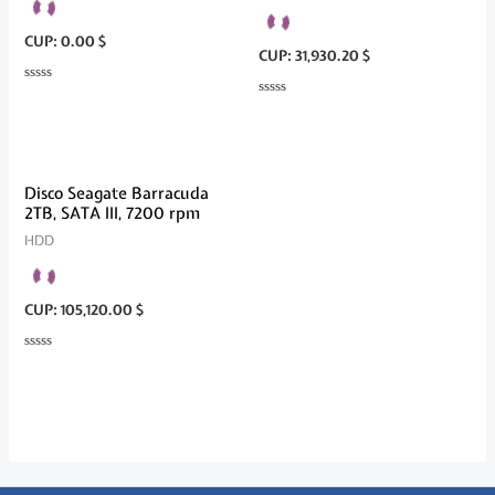
CUP
:
0.00 $
CUP
:
31,930.20 $
Valorado
en
Valorado
0
en
de
0
5
de
5
Disco Seagate Barracuda
2TB, SATA III, 7200 rpm
HDD
CUP
:
105,120.00 $
Valorado
en
0
de
5