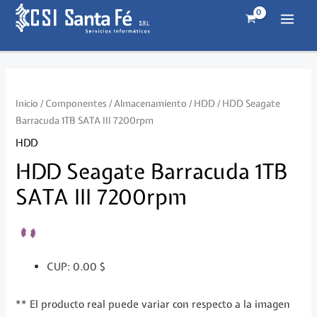
Ir
al
MAI
contenido
MEN
Inicio
/
Componentes
/
Almacenamiento
/
HDD
/ HDD Seagate
Barracuda 1TB SATA III 7200rpm
HDD
HDD Seagate Barracuda 1TB
SATA III 7200rpm
CUP
:
0.00 $
** El producto real puede variar con respecto a la imagen