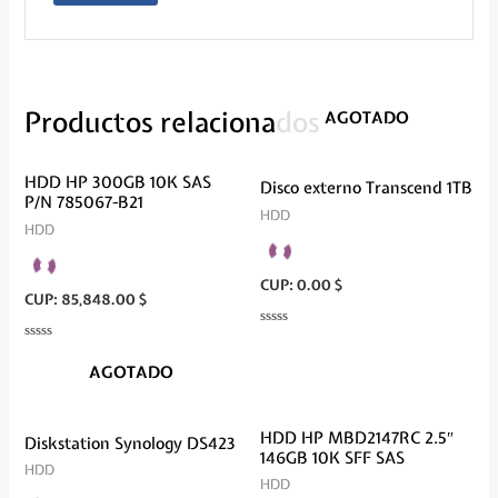
Productos relacionados
AGOTADO
HDD HP 300GB 10K SAS
Disco externo Transcend 1TB
P/N 785067-B21
HDD
HDD
CUP
:
0.00 $
CUP
:
85,848.00 $
Valorado
en
Valorado
0
en
AGOTADO
de
0
5
de
5
HDD HP MBD2147RC 2.5″
Diskstation Synology DS423
146GB 10K SFF SAS
HDD
HDD