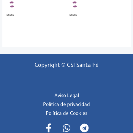
Valorado
Valorado
en
en
0
0
de
de
5
5
Copyright © CSI Santa Fé
Aviso Legal
Política de privacidad
Política de Cookies