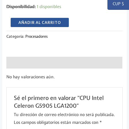
CUP $
Disponibilidad:
1 disponibles
CPU
AÑADIR AL CARRITO
Intel
Categoría:
Procesadores
Celeron
G5905
LGA1200
cantidad
Valoraciones (0)
No hay valoraciones aún.
Sé el primero en valorar “CPU Intel
Celeron G5905 LGA1200”
Tu dirección de correo electrónico no será publicada.
Los campos obligatorios están marcados con
*