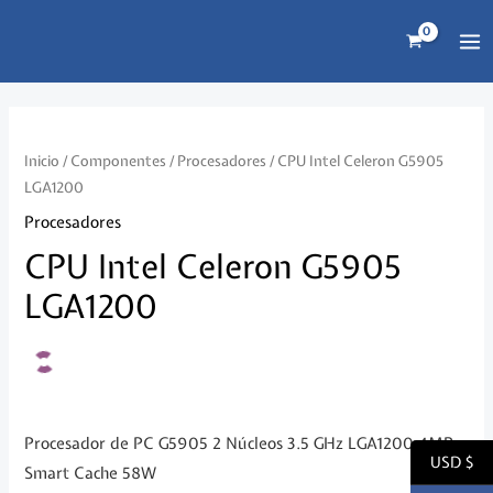
Ir
al
MA
contenido
ME
Inicio
/
Componentes
/
Procesadores
/ CPU Intel Celeron G5905
LGA1200
Procesadores
CPU Intel Celeron G5905
LGA1200
Procesador de PC G5905 2 Núcleos 3.5 GHz LGA1200 4MB
USD $
Smart Cache 58W