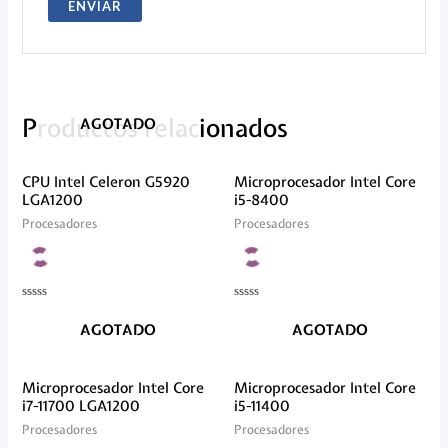
Productos relacionados
AGOTADO
CPU Intel Celeron G5920
Microprocesador Intel Core
LGA1200
i5-8400
Procesadores
Procesadores
Valorado
Valorado
en
en
AGOTADO
AGOTADO
0
0
de
de
5
5
Microprocesador Intel Core
Microprocesador Intel Core
i7-11700 LGA1200
i5-11400
Procesadores
Procesadores