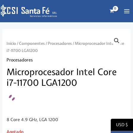
Ir
al
MA
contenido
ME
Inicio
/
Componentes
/
Procesadores
/ Microprocesador Intel Core
i7-11700 LGA1200
Procesadores
Microprocesador Intel Core
i7-11700 LGA1200
8 Core 4.9 GHz, LGA 1200
USD $
Agotado